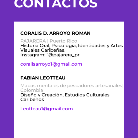
CONTACTOS
CORALIS D. ARROYO ROMAN
PAJARERA | Puerto Rico
Historia Oral, Psicología, Identidades y Artes
Visuales Caribeñas.
Instagram: “@pajarera_pr
coralis
arroyo1@gmail.com
FABIAN LEOTTEAU
Mapas mentales de pescadores artesanales|
Colombia
Diseño y Creación, Estudios Culturales
Caribeños
Leotteau1@gmail.com