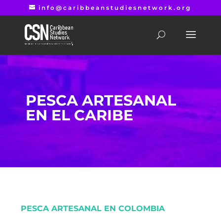
info@caribbeanstudiesnetwork.org
PESCA ARTESANAL
EN EL CARIBE
PESCA ARTESANAL EN COLOMBIA