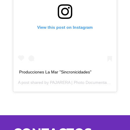
View this post on Instagram
Producciones La Mar "Sincronicidades"
A post shared by
PAJARERA | Photo Documentary
(@pajarer