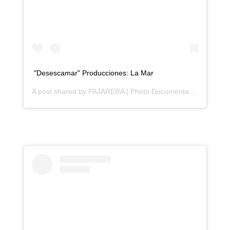
"Desescamar" Producciones: La Mar
A post shared by
PAJARERA | Photo Documentary
(@pajarer